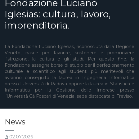
Fondazione Luciano
Iglesias: cultura, lavoro,
imprenditoria.
La Fondazione Luciano Iglesias, riconosciuta dalla Regione
Veneto, nasce per favorire, sostenere e promuovere
l’istruzione, la cultura e gli studi. Per questo fine, la
Fondazione assegna borse di studio per il perfezionamento
culturale e scientifico agli studenti più meritevoli che
avranno conseguito la laurea in Ingegneria Informatica
presso l’Università di Padova oppure la laurea in Statistica e
Informatica per la Gestione delle Imprese presso
l’Università Cà Foscari di Venezia, sede distaccata di Treviso.
News
02.07.2026